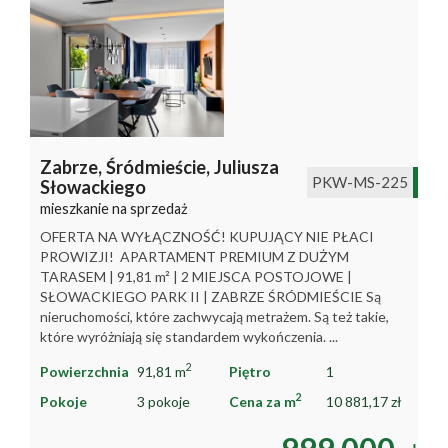
Zabrze,
Śródmieście,
Juliusza
PKW-MS-225
Słowackiego
mieszkanie na sprzedaż
OFERTA NA WYŁĄCZNOŚĆ! KUPUJĄCY NIE PŁACI
PROWIZJI! APARTAMENT PREMIUM Z DUŻYM
TARASEM | 91,81 m² | 2 MIEJSCA POSTOJOWE |
SŁOWACKIEGO PARK II | ZABRZE ŚRÓDMIEŚCIE Są
nieruchomości, które zachwycają metrażem. Są też takie,
które wyróżniają się standardem wykończenia. ...
2
Powierzchnia
91,81 m
Piętro
1
2
Pokoje
3 pokoje
Cena za m
10 881,17 zł