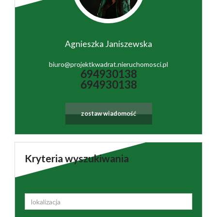
Agnieszka Janiszewska
biuro@projektkwadrat.nieruchomosci.pl
694930138
694930138
zostaw wiadomość
Kryteria wyszukiwania