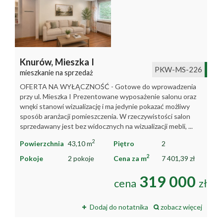
Knurów,
Mieszka I
PKW-MS-226
mieszkanie na sprzedaż
OFERTA NA WYŁĄCZNOŚĆ - Gotowe do wprowadzenia
przy ul. Mieszka I Prezentowane wyposażenie salonu oraz
wnęki stanowi wizualizację i ma jedynie pokazać możliwy
sposób aranżacji pomieszczenia. W rzeczywistości salon
sprzedawany jest bez widocznych na wizualizacji mebli, ...
2
Powierzchnia
43,10 m
Piętro
2
2
Pokoje
2 pokoje
Cena za m
7 401,39 zł
319 000
cena
zł
Dodaj do notatnika
zobacz więcej