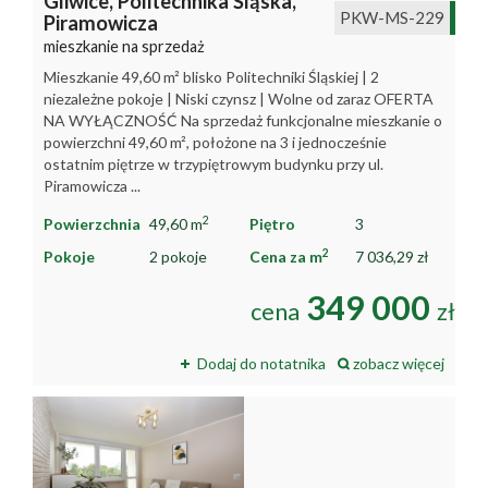
Gliwice,
Politechnika Śląska,
PKW-MS-229
Piramowicza
firmie
Współpr
mieszkanie na sprzedaż
Mieszkanie 49,60 m² blisko Politechniki Śląskiej | 2
Sprzedan
niezależne pokoje | Niski czynsz | Wolne od zaraz OFERTA
NA WYŁĄCZNOŚĆ Na sprzedaż funkcjonalne mieszkanie o
Kontakt
powierzchni 49,60 m², położone na 3 i jednocześnie
ostatnim piętrze w trzypiętrowym budynku przy ul.
Piramowicza ...
2
Powierzchnia
49,60 m
Piętro
3
2
Pokoje
2 pokoje
Cena za m
7 036,29 zł
349 000
cena
zł
Dodaj do notatnika
zobacz więcej