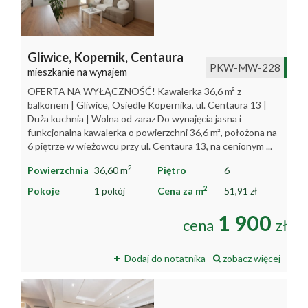
Gliwice,
Kopernik,
Centaura
PKW-MW-228
mieszkanie na wynajem
OFERTA NA WYŁĄCZNOŚĆ! Kawalerka 36,6 m² z
balkonem | Gliwice, Osiedle Kopernika, ul. Centaura 13 |
Duża kuchnia | Wolna od zaraz Do wynajęcia jasna i
funkcjonalna kawalerka o powierzchni 36,6 m², położona na
6 piętrze w wieżowcu przy ul. Centaura 13, na cenionym ...
2
Powierzchnia
36,60 m
Piętro
6
2
Pokoje
1 pokój
Cena za m
51,91 zł
1 900
cena
zł
Dodaj do notatnika
zobacz więcej