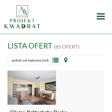
Strona
główna
Oferty
LISTA OFERT
(65 OFERT)
Mieszka
pokaż od najnowszych
Domy
Dzialki
Lokale
O