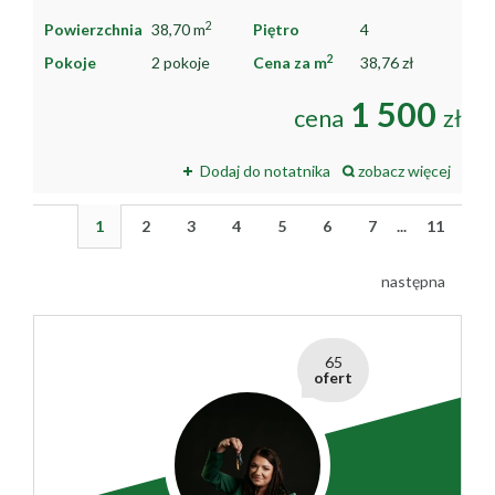
2
Powierzchnia
38,70 m
Piętro
4
2
Pokoje
2 pokoje
Cena za m
38,76 zł
1 500
cena
zł
Dodaj do notatnika
zobacz więcej
1
2
3
4
5
6
7
...
11
następna
65
ofert