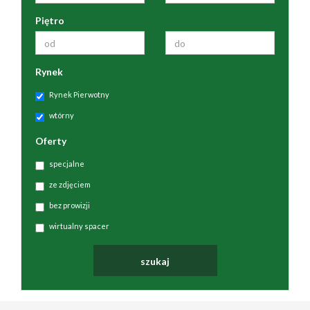
Piętro
Rynek
Rynek Pierwotny
wtórny
Oferty
specjalne
ze zdjęciem
bez prowizji
wirtualny spacer