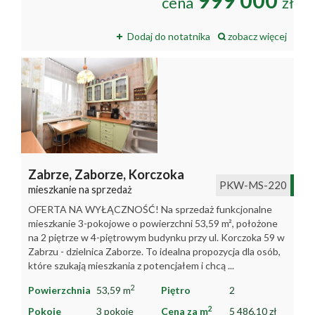
999 000
cena
zł
Dodaj do notatnika
zobacz więcej
Zabrze,
Zaborze,
Korczoka
PKW-MS-220
mieszkanie na sprzedaż
OFERTA NA WYŁĄCZNOŚĆ! Na sprzedaż funkcjonalne
mieszkanie 3-pokojowe o powierzchni 53,59 m², położone
na 2 piętrze w 4-piętrowym budynku przy ul. Korczoka 59 w
Zabrzu - dzielnica Zaborze. To idealna propozycja dla osób,
które szukają mieszkania z potencjałem i chcą ...
2
Powierzchnia
53,59 m
Piętro
2
2
Pokoje
3 pokoje
Cena za m
5 486,10 zł