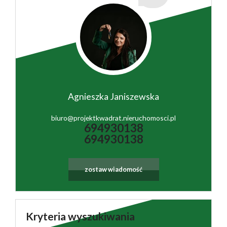
Agnieszka Janiszewska
biuro@projektkwadrat.nieruchomosci.pl
694930138
694930138
zostaw wiadomość
Kryteria wyszukiwania