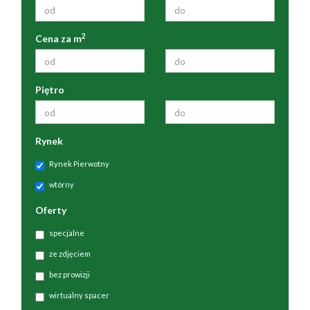
2
Cena za m
Piętro
Rynek
Rynek Pierwotny
wtórny
Oferty
specjalne
ze zdjęciem
bez prowizji
wirtualny spacer