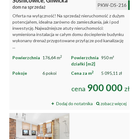
Sośnicowice,
Gliwicka
PKW-DS-216
firmie
dom na sprzedaż
Współpr
Oferta na wyłączność! Na sprzedaż nieruchomość z dużym
potencjałem, idealna zarówno do zamieszkania, jak i pod
Sprzedan
inwestycję. Najważniejsze atuty nieruchomości:
wymieniona instalacja w całym domu docieplenie budynku
Kontakt
wykonany drenaż przygotowane przyłącze pod kanalizację
...
2
Powierzchnia
176,64 m
Powierzchnia
950 m²
działki [m2]
2
Pokoje
6 pokoi
Cena za m
5 095,11 zł
900 000
cena
zł
Dodaj do notatnika
zobacz więcej