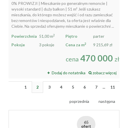
0% PROWIZJI | Mieszkanie po generalnym remoncie |
wysoki standard | duży balkon | 51 m² Jeśli szukasz
mieszkania, do którego możesz wejść i od razu zamieszkać
bez remontów i niespodzianek, ta oferta jest właśnie dla
Ciebie. Na sprzedaż oferujemy mieszkanie o powierzchni ...
2
Powierzchnia
51,00 m
Piętro
parter
2
Pokoje
3 pokoje
Cena za m
9 215,69 zł
470 000
cena
zł
Dodaj do notatnika
zobacz więcej
1
2
3
4
5
6
7
...
11
poprzednia
następna
65
ofert