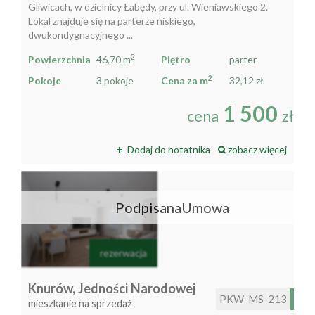
Gliwicach, w dzielnicy Łabędy, przy ul. Wieniawskiego 2.
Lokal znajduje się na parterze niskiego,
dwukondygnacyjnego ...
2
Powierzchnia
46,70 m
Piętro
parter
2
Pokoje
3 pokoje
Cena za m
32,12 zł
1 500
cena
zł
Dodaj do notatnika
zobacz więcej
PodpisanaUmowa
rezerwacja
Knurów,
Jedności Narodowej
PKW-MS-213
mieszkanie na sprzedaż