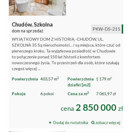
Chudów,
Szkolna
PKW-DS-215
dom na sprzedaż
WYJĄTKOWY DOM Z HISTORIĄ -CHUDÓW, UL.
SZKOLNA 35 Są nieruchomości… i są miejsca, które czuć od
pierwszego kroku. Ta wyjątkowa posiadłość w Chudowie
to połączenie ponad 150 lat historii z komfortem
nowoczesnego życia. To przestrzeń dla osób, które szukają
czegoś więcej ...
2
Powierzchnia
403,57 m
Powierzchnia
1 179 m²
działki [m2]
2
Pokoje
6 pokoi
Cena za m
7 061,97 zł
2 850 000
cena
zł
Dodaj do notatnika
zobacz więcej