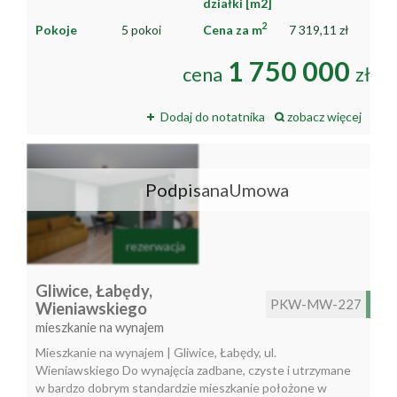
działki [m2]
2
Pokoje
5 pokoi
Cena za m
7 319,11 zł
1 750 000
cena
zł
Dodaj do notatnika
zobacz więcej
PodpisanaUmowa
rezerwacja
Gliwice,
Łabędy,
PKW-MW-227
Wieniawskiego
mieszkanie na wynajem
Mieszkanie na wynajem | Gliwice, Łabędy, ul.
Wieniawskiego Do wynajęcia zadbane, czyste i utrzymane
w bardzo dobrym standardzie mieszkanie położone w