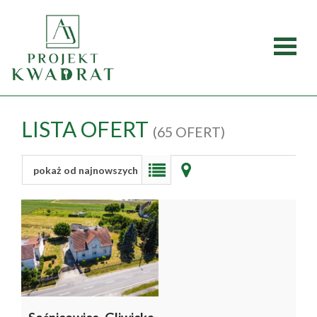
Strona
główna
Oferty
LISTA OFERT
(65 OFERT)
Mieszka
pokaż od najnowszych
Domy
Dzialki
Lokale
O