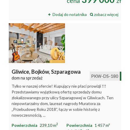
cena
zł
Dodaj do notatnika
zobacz więcej
Gliwice,
Bojków,
Szparagowa
PKW-DS-180
dom na sprzedaż
Tylko w naszej ofercie! Kupujący nie płaci prowizji !!!
Przedstawiamy wyjątkową ofertę sprzedaży domu
zlokalizowanego przy ulicy Szparagowej w Gliwicach. Ten
niepowtarzalny dom, laureat nagrody Muratora za
„Przebudowę Roku 2018”, łączy w sobie historię z
nowoczesnością, ...
2
Powierzchnia
239,10 m
Powierzchnia
1 457 m²