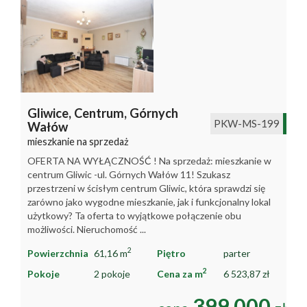
Gliwice,
Centrum,
Górnych
PKW-MS-199
Wałów
mieszkanie na sprzedaż
OFERTA NA WYŁĄCZNOŚĆ ! Na sprzedaż: mieszkanie w
centrum Gliwic -ul. Górnych Wałów 11! Szukasz
przestrzeni w ścisłym centrum Gliwic, która sprawdzi się
zarówno jako wygodne mieszkanie, jak i funkcjonalny lokal
użytkowy? Ta oferta to wyjątkowe połączenie obu
możliwości. Nieruchomość ...
2
Powierzchnia
61,16 m
Piętro
parter
2
Pokoje
2 pokoje
Cena za m
6 523,87 zł
399 000