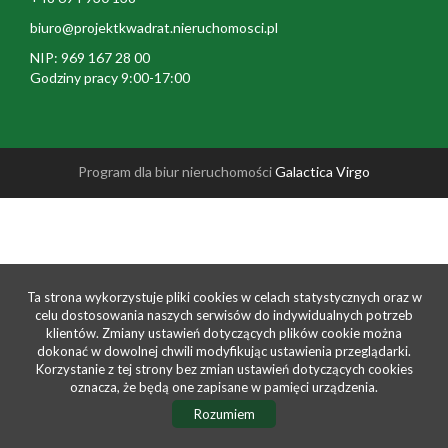
firmie
Współpr
biuro@projektkwadrat.nieruchomosci.pl
NIP: 969 167 28 00
Sprzedan
Godziny pracy 9:00-17:00
Kontakt
Program dla biur nieruchomości
Galactica Virgo
Ta strona wykorzystuje pliki cookies w celach statystycznych oraz w
celu dostosowania naszych serwisów do indywidualnych potrzeb
klientów. Zmiany ustawień dotyczących plików cookie można
dokonać w dowolnej chwili modyfikując ustawienia przeglądarki.
Korzystanie z tej strony bez zmian ustawień dotyczących cookies
oznacza, że będą one zapisane w pamięci urządzenia.
Rozumiem