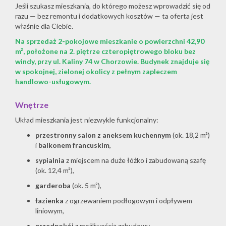
Jeśli szukasz mieszkania, do którego możesz wprowadzić się od
razu — bez remontu i dodatkowych kosztów — ta oferta jest
właśnie dla Ciebie.
Na sprzedaż
2-pokojowe mieszkanie o powierzchni 42,90
m²
, położone na
2. piętrze
czteropiętrowego bloku bez
windy, przy ul. Kaliny 74 w Chorzowie. Budynek znajduje się
w spokojnej, zielonej okolicy z pełnym zapleczem
handlowo-usługowym.
Wnętrze
Układ mieszkania jest niezwykle funkcjonalny:
przestronny salon z aneksem kuchennym
(ok. 18,2 m²)
i
balkonem francuskim
,
sypialnia
z miejscem na duże łóżko i zabudowaną szafę
(ok. 12,4 m²),
garderoba
(ok. 5 m²),
łazienka
z ogrzewaniem podłogowym i odpływem
liniowym,
przedpokój
z możliwością zabudowy.