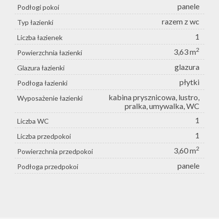
panele
Podłogi pokoi
razem z wc
Typ łazienki
1
Liczba łazienek
2
3,63 m
Powierzchnia łazienki
glazura
Glazura łazienki
płytki
Podłoga łazienki
kabina prysznicowa, lustro,
Wyposażenie łazienki
pralka, umywalka, WC
1
Liczba WC
1
Liczba przedpokoi
2
3,60 m
Powierzchnia przedpokoi
panele
Podłoga przedpokoi