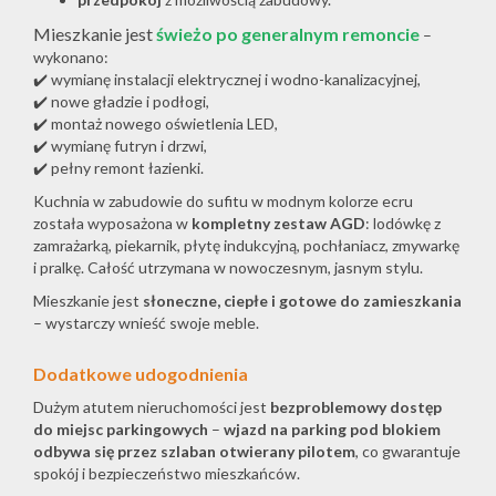
Mieszkanie jest
świeżo po generalnym remoncie
–
wykonano:
✔️ wymianę instalacji elektrycznej i wodno-kanalizacyjnej,
✔️ nowe gładzie i podłogi,
✔️ montaż nowego oświetlenia LED,
✔️ wymianę futryn i drzwi,
✔️ pełny remont łazienki.
Kuchnia w zabudowie do sufitu w modnym kolorze ecru
została wyposażona w
kompletny zestaw AGD
: lodówkę z
zamrażarką, piekarnik, płytę indukcyjną, pochłaniacz, zmywarkę
i pralkę. Całość utrzymana w nowoczesnym, jasnym stylu.
Mieszkanie jest
słoneczne, ciepłe i gotowe do zamieszkania
– wystarczy wnieść swoje meble.
Dodatkowe udogodnienia
Dużym atutem nieruchomości jest
bezproblemowy dostęp
do miejsc parkingowych
–
wjazd na parking pod blokiem
odbywa się przez szlaban otwierany pilotem
, co gwarantuje
spokój i bezpieczeństwo mieszkańców.