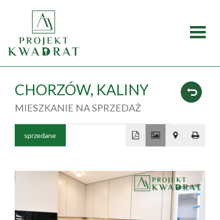
Strona
główna
Oferty
CHORZÓW,
KALINY
MIESZKANIE NA SPRZEDAŻ
Mieszka
Domy
sprzedane
Dzialki
+
−
Lokale
Obiekty