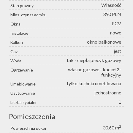
Własność
Stan prawny
390 PLN
Mies. czynsz admin.
PCV
Okna
nowe
Instalacje
okno balkonowe
Balkon
jest
Gaz
tak - ciepła piecyk gazowy
Woda
własne gazowe - kocioł 2-
Ogrzewanie
funkcyjny
tylko kuchnia umeblowana
Umeblowanie
jednostronne
Usytuowanie
1
Liczba sypialni
Pomieszczenia
2
30,60 m
Powierzchnia pokoi