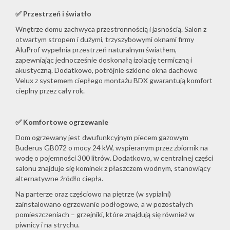
✅
Przestrzeń i światło
Wnętrze domu zachwyca przestronnością i jasnością. Salon z
otwartym stropem i dużymi, trzyszybowymi oknami firmy
AluProf wypełnia przestrzeń naturalnym światłem,
zapewniając jednocześnie doskonałą izolację termiczną i
akustyczną. Dodatkowo, potrójnie szklone okna dachowe
Velux z systemem ciepłego montażu BDX gwarantują komfort
cieplny przez cały rok.
✅
Komfortowe ogrzewanie
Dom ogrzewany jest dwufunkcyjnym piecem gazowym
Buderus GB072 o mocy 24 kW, wspieranym przez zbiornik na
wodę o pojemności 300 litrów. Dodatkowo, w centralnej części
salonu znajduje się kominek z płaszczem wodnym, stanowiący
alternatywne źródło ciepła.
Na parterze oraz częściowo na piętrze (w sypialni)
zainstalowano ogrzewanie podłogowe, a w pozostałych
pomieszczeniach – grzejniki, które znajdują się również w
piwnicy i na strychu.