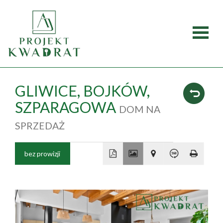
Strona
główna
Oferty
GLIWICE,
BOJKÓW,
SZPARAGOWA
DOM NA
Mieszka
SPRZEDAŻ
Domy
bez prowizji
Dzialki
+
Lokale
−
O