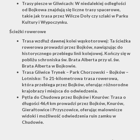
Trasy piesze w Gliwicach: W niedalekiej odległości
od Bojkowa znajdują się liczne trasy spacerowe,
takie jak trasa przez Wilcze Doły czy szlaki w Parku
Kultury i Wypoczynku.
Ścieżki rowerowe
Trasa wzdłuż dawnej kolei wąskotorowej: Ta ścieżka
rowerowa prowadzi przez Bojków, nawiązując do
historycznego przebiegu linii kolejowej. Kończy się w
pobliżu schroniska św. Brata Alberta przy ul. św.
Brata Alberta w Bojkowie.
Trasa Gliwice Trynek – Park Chorzowski – Bojków –
Lotnisko: To 21-kilometrowa trasa rowerowa,
która przebiega przez Bojków, oferując różnorodne
krajobrazy i miejsca do odwiedzenia.
Pętla do Chudowa przez Bojków i Knurów: Trasa o
długości 46,4 km prowadzi przez Bojków, Knurów,
Gierałtowice i Przyszowice, oferując malownicze
widoki i możliwość odwiedzenia ruin zamku w
Chudowie.