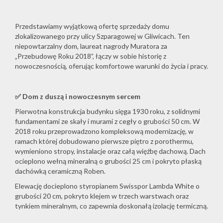
Przedstawiamy wyjątkową ofertę sprzedaży domu
zlokalizowanego przy ulicy Szparagowej w Gliwicach. Ten
niepowtarzalny dom, laureat nagrody Muratora za
„Przebudowę Roku 2018”, łączy w sobie historię z
nowoczesnością, oferując komfortowe warunki do życia i pracy.
✅
Dom z duszą i nowoczesnym sercem
Pierwotna konstrukcja budynku sięga 1930 roku, z solidnymi
fundamentami ze skały i murami z cegły o grubości 50 cm. W
2018 roku przeprowadzono kompleksową modernizację, w
ramach której dobudowano pierwsze piętro z porothermu,
wymieniono stropy, instalacje oraz całą więźbę dachową. Dach
ocieplono wełną mineralną o grubości 25 cm i pokryto płaską
dachówką ceramiczną Roben.
Elewację docieplono styropianem Swisspor Lambda White o
grubości 20 cm, pokryto klejem w trzech warstwach oraz
tynkiem mineralnym, co zapewnia doskonałą izolację termiczną.