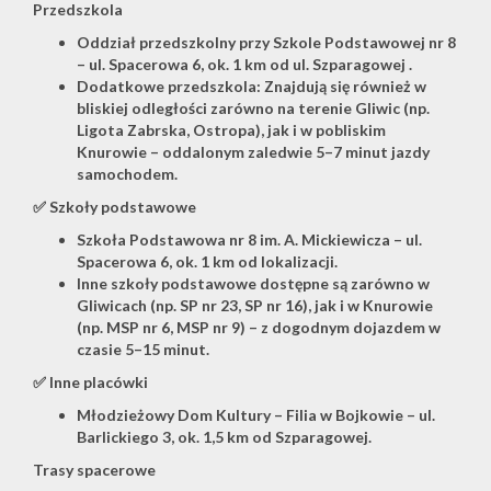
Przedszkola
Oddział przedszkolny przy Szkole Podstawowej nr 8
– ul. Spacerowa 6, ok. 1 km od ul. Szparagowej .
Dodatkowe przedszkola: Znajdują się również w
bliskiej odległości zarówno na terenie Gliwic (np.
Ligota Zabrska, Ostropa), jak i w pobliskim
Knurowie – oddalonym zaledwie 5–7 minut jazdy
samochodem.
✅
Szkoły podstawowe
Szkoła Podstawowa nr 8 im. A. Mickiewicza – ul.
Spacerowa 6, ok. 1 km od lokalizacji.
Inne szkoły podstawowe dostępne są zarówno w
Gliwicach (np. SP nr 23, SP nr 16), jak i w Knurowie
(np. MSP nr 6, MSP nr 9) – z dogodnym dojazdem w
czasie 5–15 minut.
✅
Inne placówki
Młodzieżowy Dom Kultury – Filia w Bojkowie – ul.
Barlickiego 3, ok. 1,5 km od Szparagowej.
Trasy spacerowe