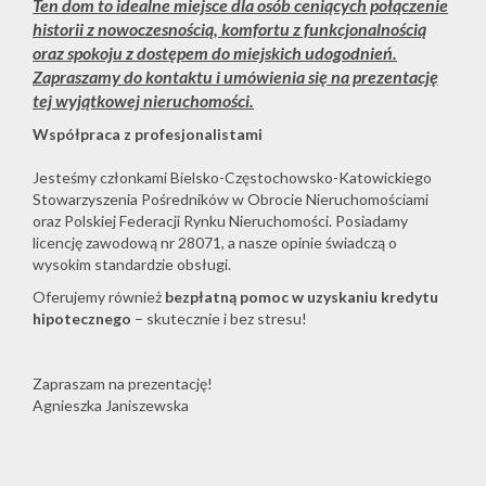
Ten dom to idealne miejsce dla osób ceniących połączenie
historii z nowoczesnością, komfortu z funkcjonalnością
oraz spokoju z dostępem do miejskich udogodnień.
Zapraszamy do kontaktu i umówienia się na prezentację
tej wyjątkowej nieruchomości.
Współpraca z profesjonalistami
Jesteśmy członkami Bielsko-Częstochowsko-Katowickiego
Stowarzyszenia Pośredników w Obrocie Nieruchomościami
oraz Polskiej Federacji Rynku Nieruchomości. Posiadamy
licencję zawodową nr 28071, a nasze opinie świadczą o
wysokim standardzie obsługi.
Oferujemy również
bezpłatną pomoc w uzyskaniu kredytu
hipotecznego
– skutecznie i bez stresu!
Zapraszam na prezentację!
Agnieszka Janiszewska