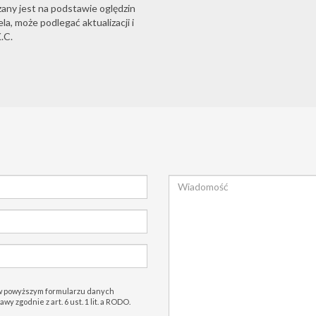
zany jest na podstawie oględzin
a, może podlegać aktualizacji i
.C.
w powyższym formularzu danych
 zgodnie z art. 6 ust. 1 lit. a RODO.