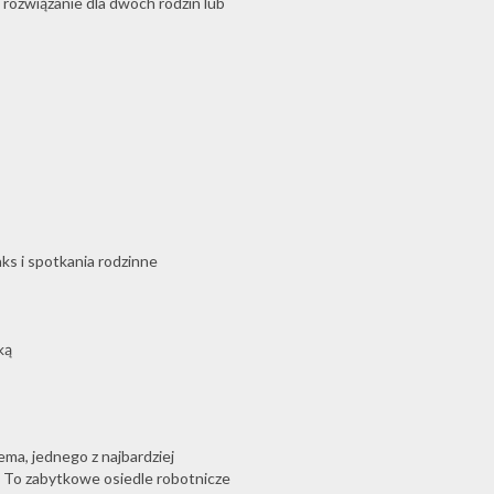
 rozwiązanie dla dwóch rodzin lub
aks i spotkania rodzinne
ką
ema, jednego z najbardziej
. To zabytkowe osiedle robotnicze