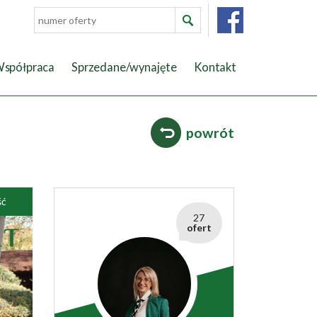
spółpraca
Sprzedane/wynajęte
Kontakt
powrót
ść
27
ofert