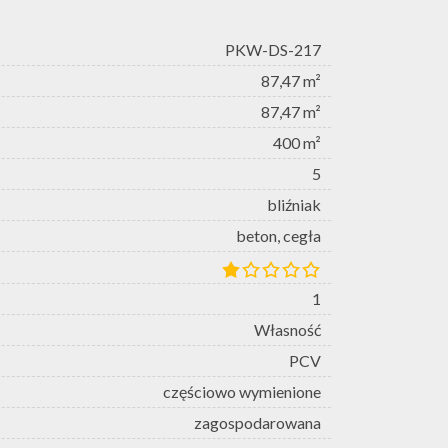
PKW-DS-217
87,47 m²
87,47 m²
400 m²
5
bliźniak
beton, cegła
1
Własność
PCV
częściowo wymienione
zagospodarowana