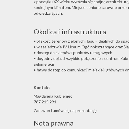
z początku XX wieku wyróżnia się spójną architekturą, d
spokojnym klimatem. Miejsce cenione zarówno przez m
odwiedzających.
Okolica i infrastruktura
• bliskość terenów zielonych i lasu - idealnych do spac
• w sąsiedztwie IV Liceum Ogólnokształcące oraz Śl
• dostęp do sklepów i punktów usługowych
• dogodny dojazd -szybkie połączenie z centrum Zabrz
aglomeracji
• łatwy dostęp do komunikacji miejskiej i głównych d
Kontakt
Magdalena Kubieniec
787 215 291
Zadzwoń i umów się na prezentację
Nota prawna