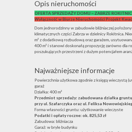
Opis nieruchomości
OFERTA SPRZEDAŻY DOMU – ZABRZE ROKITNIC
Wyłączność w Biurze Nieruchomości Projekt Kwad
Dom jednorodzinny w zabudowie bliźniaczej położony w
klimatycznych części Zabrza w dzielnicy Rokitnica. N
m² z dodatkową rozbudową oraz garażem, usytuowana 
400 m² i stanowi doskonałą propozycję zarówno dla ro
poszukujących przestrzeni z dużym potencjałem aran
Najważniejsze informacje
Powierzchnia użytkowa zgodnie z księgą wieczystą (u
garaż
Działka: 400 m²
Przedmiot sprzedaży: zabudowana działka gruntu 
przy ul. Szafarczyka oraz ul. Feliksa Nowowiejskie
Forma własności gruntu: użytkowanie wieczyste
Podatki i opłaty roczne: ok. 825,53 zł
Zabudowa: bliźniacza
Garaż: w bryle budynku