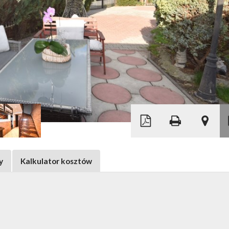
Leaflet
|
© MapTiler
©
OpenStreetMap
y
Kalkulator kosztów