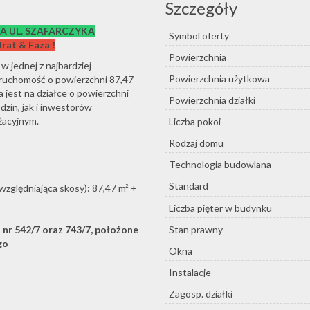
Szczegóły
A UL. SZAFARCZYKA
Symbol oferty
rat & Faza !
Powierzchnia
 jednej z najbardziej
Powierzchnia użytkowa
ieruchomość o powierzchni 87,47
jest na działce o powierzchni
Powierzchnia działki
dzin, jak i inwestorów
żacyjnym.
Liczba pokoi
Rodzaj domu
Technologia budowlana
Standard
względniająca skosy): 87,47 m² +
Liczba pięter w budynku
Stan prawny
nr 542/7 oraz 743/7, położone
go
Okna
Instalacje
Zagosp. działki