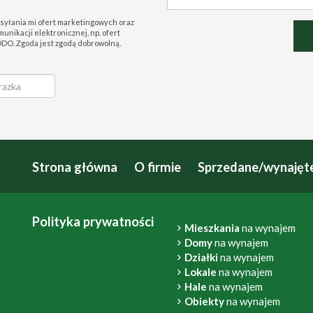
syłania mi ofert marketingowych oraz
nikacji elektronicznej, np. ofert
 RODO. Zgoda jest zgodą dobrowolną.
Strona główna
O firmie
Sprzedane/wynajęt
Polityka prywatności
Mieszkania
na wynajem
Domy
na wynajem
Działki
na wynajem
Lokale
na wynajem
Hale
na wynajem
Obiekty
na wynajem