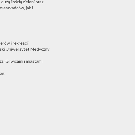
użą ilością zieleni oraz
ieszkańców, jak i
erów i rekreacji
ąski Uniwersytet Medyczny
a, Gliwicami i miastami
róg