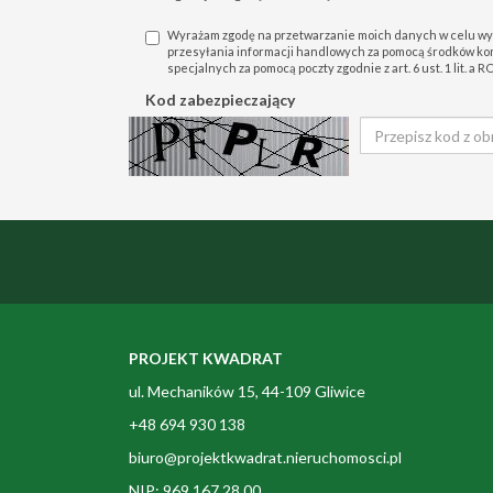
Wyrażam zgodę na przetwarzanie moich danych w celu wy
przesyłania informacji handlowych za pomocą środków komu
specjalnych za pomocą poczty zgodnie z art. 6 ust. 1 lit. a
Kod zabezpieczający
PROJEKT KWADRAT
ul. Mechaników 15, 44-109 Gliwice
+48 694 930 138
biuro@projektkwadrat.nieruchomosci.pl
NIP: 969 167 28 00