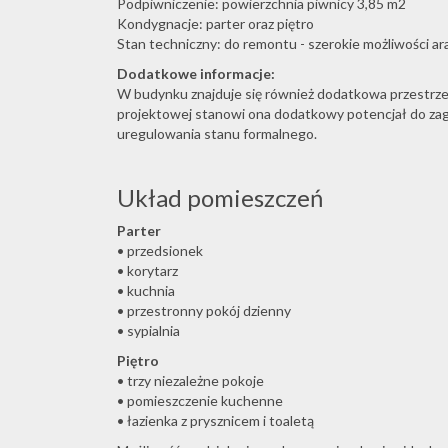
Podpiwniczenie: powierzchnia piwnicy 3,85 m2
Kondygnacje: parter oraz piętro
Stan techniczny: do remontu - szerokie możliwości ar
Dodatkowe informacje:
W budynku znajduje się również dodatkowa przestrz
projektowej stanowi ona dodatkowy potencjał do zag
uregulowania stanu formalnego.
Układ pomieszczeń
Parter
• przedsionek
• korytarz
• kuchnia
• przestronny pokój dzienny
• sypialnia
Piętro
• trzy niezależne pokoje
• pomieszczenie kuchenne
• łazienka z prysznicem i toaletą