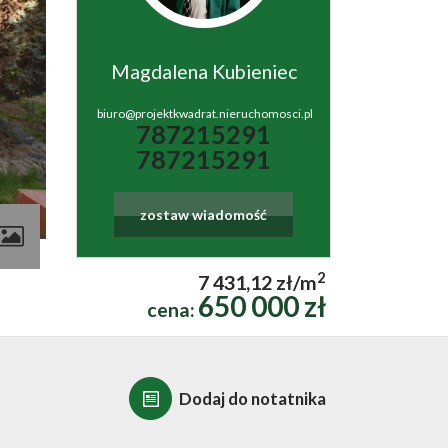
Magdalena Kubieniec
biuro@projektkwadrat.nieruchomosci.pl
787215291
787215291
zostaw wiadomość
contributors
2
7 431,12 zł/m
650 000 zł
cena:
Dodaj do notatnika