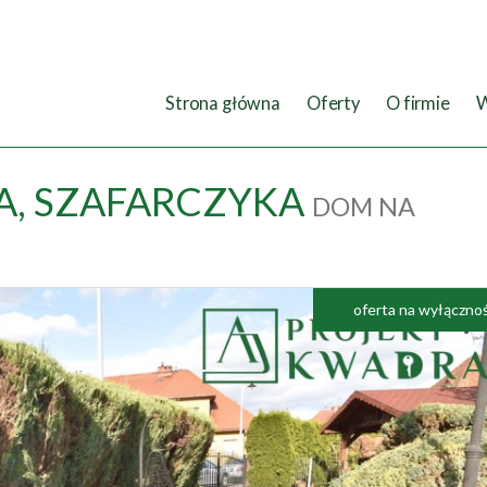
Strona główna
Oferty
O firmie
W
A,
SZAFARCZYKA
DOM NA
oferta na wyłączno