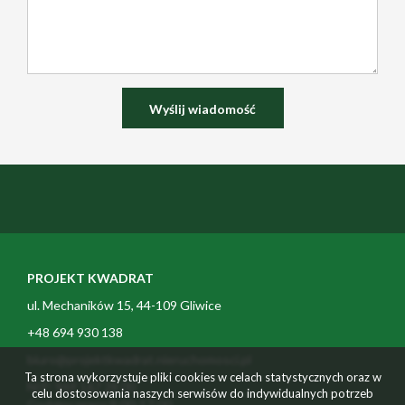
PROJEKT KWADRAT
ul. Mechaników 15, 44-109 Gliwice
+48 694 930 138
biuro@projektkwadrat.nieruchomosci.pl
Ta strona wykorzystuje pliki cookies w celach statystycznych oraz w
NIP: 969 167 28 00
celu dostosowania naszych serwisów do indywidualnych potrzeb
Godziny pracy 9:00-17:00