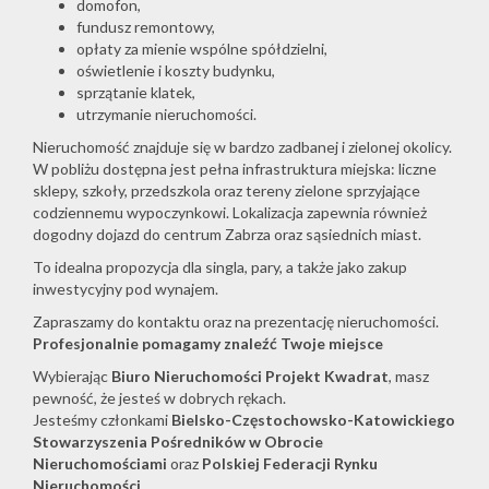
domofon,
fundusz remontowy,
opłaty za mienie wspólne spółdzielni,
oświetlenie i koszty budynku,
sprzątanie klatek,
utrzymanie nieruchomości.
Nieruchomość znajduje się w bardzo zadbanej i zielonej okolicy.
W pobliżu dostępna jest pełna infrastruktura miejska: liczne
sklepy, szkoły, przedszkola oraz tereny zielone sprzyjające
codziennemu wypoczynkowi. Lokalizacja zapewnia również
dogodny dojazd do centrum Zabrza oraz sąsiednich miast.
To idealna propozycja dla singla, pary, a także jako zakup
inwestycyjny pod wynajem.
Zapraszamy do kontaktu oraz na prezentację nieruchomości.
Profesjonalnie pomagamy znaleźć Twoje miejsce
Wybierając
Biuro Nieruchomości Projekt Kwadrat
, masz
pewność, że jesteś w dobrych rękach.
Jesteśmy członkami
Bielsko-Częstochowsko-Katowickiego
Stowarzyszenia Pośredników w Obrocie
Nieruchomościami
oraz
Polskiej Federacji Rynku
Nieruchomości
.