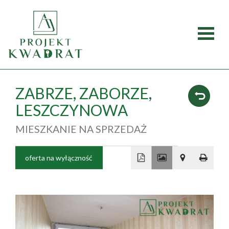
Strona
główna
Oferty
ZABRZE,
ZABORZE,
LESZCZYNOWA
Mieszka
MIESZKANIE NA SPRZEDAŻ
Domy
oferta na wyłączność
Dzialki
+
Lokale
−
Obiekty