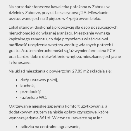
Na sprzedaż słoneczna kawalerka położona w Zabrzu, w
dzielnicy Zaborze, przy ul. Leszczynowej 2A. Mieszkanie
usytuowane jest na 3 piętrze w 4-piętrowym bloku.
Lokal stanowi doskonałą propozycję dla osób poszukujących
nieruchomości do własnej aranżacji. Mieszkanie wymaga
kapitalnego remontu, co daje przyszłemu właścicielowi
możliwość urządzenia wnętrza według własnych potrzeb i
gustu. Atutem nieruchomości są już wymienione okna PCV
oraz bardzo dobre doświetlenie wnętrza, mieszkanie jest jasne
i słoneczne.
Na układ mieszkania o powierzchni 27,85 m2 składają się:
duży, ustawny pokój,
kuchnia,
przedpokój,
łazienka z WC.
Ogrzewanie miejskie zapewnia komfort użytkowania, a
dodatkowym atutem są niskie opłaty czynszowe, które
wynoszą jedynie 361 zł. W czynszu zawarte są m.in.:
zaliczka na centralne ogrzewanie,