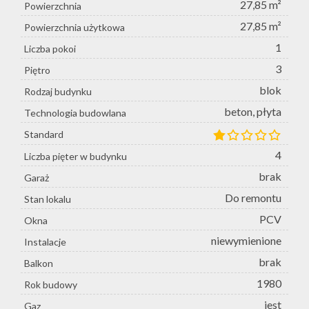
27,85 m²
Powierzchnia
27,85 m²
Powierzchnia użytkowa
1
Liczba pokoi
3
Piętro
blok
Rodzaj budynku
beton, płyta
Technologia budowlana
Standard
4
Liczba pięter w budynku
brak
Garaż
Do remontu
Stan lokalu
PCV
Okna
niewymienione
Instalacje
brak
Balkon
1980
Rok budowy
jest
Gaz