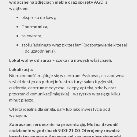
widoczne na zdjęciach meble oraz sprzęty AGD
, z
wyjątkiem:
ekspresu do kawy,
Thermomixa
,
telewizora,
stołu jadalnego wraz z krzesłami (pozostawienie krzeseł
– do uzgodnienia).
Lokal wolny od zaraz – czeka na nowych właścicieli.
Lokalizacja:
Nieruchomość znajduje się w centrum Pyskowic, co zapewnia
szybki dostęp do pełnej infrastruktury: salon fryzjerski,
cukiernia, centrum medyczne, sklepy, apteka, szkoły oraz
przystanki komunikacji miejskiej – wszystko w zasięgu kilku
minut pieszo.
Oferta idealna dla singla, pary lub jako inwestycja pod
wynajem.
Zapraszam serdecznie na prezentację. Można dzwonić
codziennie w godzinach 9:00-21:00. Oferujemy również
bezpłatną pomoc w finansowaniu zakupu nieruchomości,