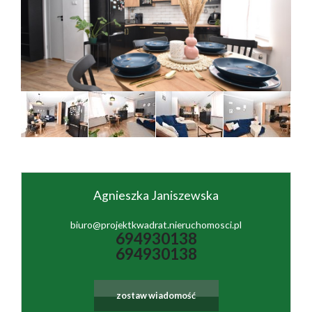
firmie
Współpr
Sprzedan
Kontakt
Agnieszka Janiszewska
biuro@projektkwadrat.nieruchomosci.pl
694930138
694930138
zostaw wiadomość