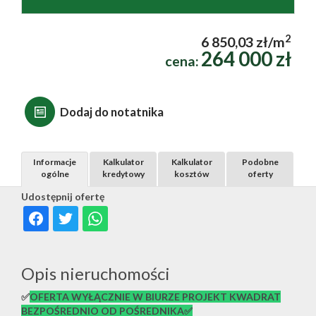
2
6 850,03 zł/m
264 000 zł
cena:
Dodaj do notatnika
Informacje
Kalkulator
Kalkulator
Podobne
ogólne
kredytowy
kosztów
oferty
Udostępnij ofertę
Opis nieruchomości
✅
OFERTA WYŁĄCZNIE W BIURZE PROJEKT KWADRAT
BEZPOŚREDNIO OD POŚREDNIKA✅