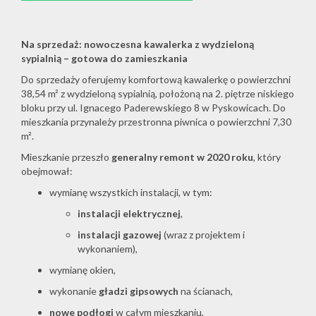
Na sprzedaż: nowoczesna kawalerka z wydzieloną
sypialnią – gotowa do zamieszkania
Do sprzedaży oferujemy komfortową kawalerkę o powierzchni
38,54 m² z wydzieloną sypialnią, położoną na 2. piętrze niskiego
bloku przy ul. Ignacego Paderewskiego 8 w Pyskowicach. Do
mieszkania przynależy przestronna piwnica o powierzchni 7,30
m².
Mieszkanie przeszło
generalny remont w 2020 roku
, który
obejmował:
wymianę wszystkich instalacji, w tym:
instalacji elektrycznej
,
instalacji gazowej
(wraz z projektem i
wykonaniem),
wymianę okien,
wykonanie
gładzi gipsowych
na ścianach,
nowe podłogi
w całym mieszkaniu,