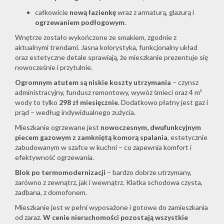
całkowicie
nową łazienkę
wraz z armaturą, glazurą i
ogrzewaniem podłogowym
.
Wnętrze zostało wykończone ze smakiem, zgodnie z
aktualnymi trendami. Jasna kolorystyka, funkcjonalny układ
oraz estetyczne detale sprawiają, że mieszkanie prezentuje się
nowocześnie i przytulnie.
Ogromnym atutem są niskie koszty utrzymania
– czynsz
administracyjny, fundusz remontowy, wywóz śmieci oraz 4 m³
wody to tylko
298 zł miesięcznie
. Dodatkowo płatny jest gaz i
prąd – według indywidualnego zużycia.
Mieszkanie ogrzewane jest
nowoczesnym, dwufunkcyjnym
piecem gazowym z zamkniętą komorą spalania
, estetycznie
zabudowanym w szafce w kuchni – co zapewnia komfort i
efektywność ogrzewania.
Blok po termomodernizacji
– bardzo dobrze utrzymany,
zarówno z zewnątrz, jak i wewnątrz. Klatka schodowa czysta,
zadbana, z domofonem.
Mieszkanie jest w pełni wyposażone i gotowe do zamieszkania
od zaraz.
W cenie nieruchomości pozostają wszystkie