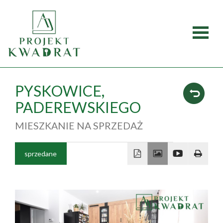
Strona
główna
Oferty
PYSKOWICE,
PADEREWSKIEGO
Mieszka
MIESZKANIE NA SPRZEDAŻ
Domy
sprzedane
Dzialki
Lokale
O