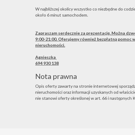
W najbliższej okolicy wszystko co niezbędne do codz
około 6 minut samochodem.
Zapraszam serdecznie za prezentację. Można dzw
9:00-21:00. Oferujemy również bezpłatną pomoc 
nieruchomości.
Agnieszka
694 930 138
Nota prawna
Opis oferty zawarty na stronie internetowej sporząd
nieruchomości oraz informacji uzyskanych od właściciel
nie stanowi oferty określonej w art. 66 i następnych K