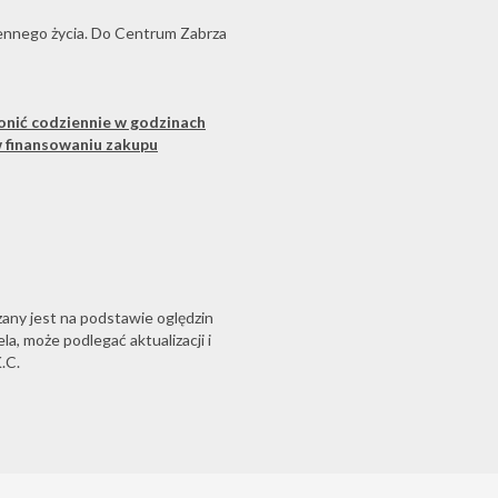
iennego życia. Do Centrum Zabrza
onić codziennie w godzinach
w finansowaniu zakupu
zany jest na podstawie oględzin
a, może podlegać aktualizacji i
.C.