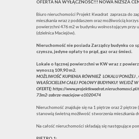
OFERTA NA WYŁĄCZNOŚĆ!!! NOWA NIŻSZA CENA
Biuro nieruchomości Projekt Kwadrat zaprasza do zap
mieszkania wraz z poddaszem oraz możliwością korzys
powierzchni 476 m2 w budynku wolnostojącym przy ul
(dzielnica Maciejów).
Nieruchomość nie posiada Zarządcy budynku co sp
czynszu, jedyne opłaty to prąd, gaz oraz śmieci.
Lokale o łącznej powierzchni w KW wraz z powierz
wynoszą 109,90 m2.
MOŻLIWOŚĆ KUPIENIA RÓWNIEŻ LOKALU PONIŻEJ , CO
WŁAŚCICIELEM CAŁEJ POŁOWY BUDYNKU! WEJDŹ W 
OFERTĘ: https://www.projektkwadrat.nieruchomosci.pl
73m2-zabrze-maciejow-o1020474
Nieruchomość znajduje się na 1 piętrze oraz 2 piętrze
stanowią świetną możliwość stworzenia mieszkania
Na całość nieruchomości składają się następujące po
PIĘTRO 1: