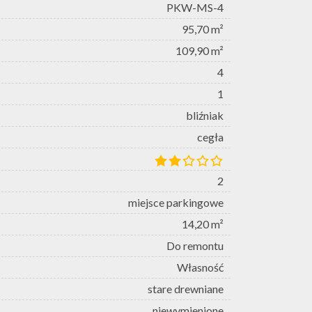
PKW-MS-4
95,70 m²
109,90 m²
4
1
bliźniak
cegła
2
miejsce parkingowe
14,20 m²
Do remontu
Własność
stare drewniane
niewymienione