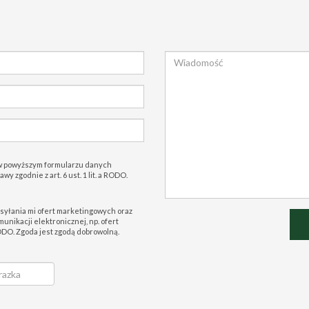
w powyższym formularzu danych
 zgodnie z art. 6 ust. 1 lit. a RODO.
syłania mi ofert marketingowych oraz
nikacji elektronicznej, np. ofert
 RODO. Zgoda jest zgodą dobrowolną.