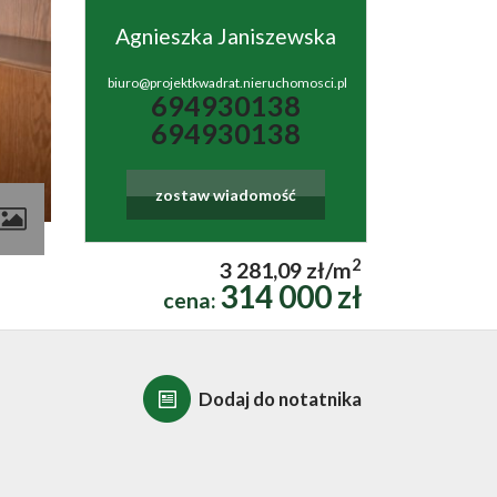
Agnieszka Janiszewska
biuro@projektkwadrat.nieruchomosci.pl
694930138
694930138
zostaw wiadomość
contributors
2
3 281,09 zł/m
314 000 zł
cena:
Dodaj do notatnika