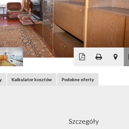
Leaflet
|
© MapTiler
©
OpenStreetMap
y
Kalkulator kosztów
Podobne oferty
Szczegóły