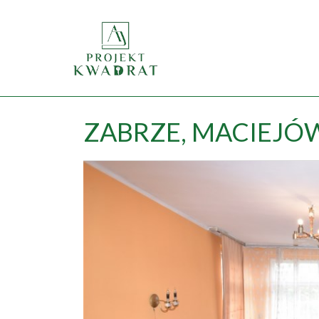
ZABRZE,
MACIEJÓ
+
−