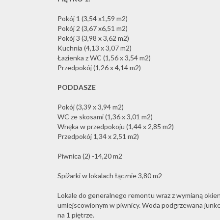
Pokój 1 (3,54 x1,59 m2)
Pokój 2 (3,67 x6,51 m2)
Pokój 3 (3,98 x 3,62 m2)
Kuchnia (4,13 x 3,07 m2)
Łazienka z WC (1,56 x 3,54 m2)
Przedpokój (1,26 x 4,14 m2)
PODDASZE
Pokój (3,39 x 3,94 m2)
WC ze skosami (1,36 x 3,01 m2)
Wnęka w przedpokoju (1,44 x 2,85 m2)
Przedpokój 1,34 x 2,51 m2)
Piwnica (2) -14,20 m2
Spiżarki w lokalach łącznie 3,80 m2
Lokale do generalnego remontu wraz z wymianą oki
umiejscowionym w piwnicy. Woda podgrzewana junk
na 1 piętrze.