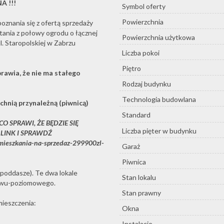
 !!!
Symbol oferty
Powierzchnia
oznania się z ofertą sprzedaży
tania z połowy ogrodu o łącznej
Powierzchnia użytkowa
. Staropolskiej w Zabrzu
Liczba pokoi
Piętro
rawia, że nie ma stałego
Rodzaj budynku
Technologia budowlana
chnią przynależną (piwnicą)
Standard
 SPRAWI, ŻE BĘDZIE SIĘ
Liczba pięter w budynku
LINK I SPRAWDŹ
/mieszkania-na-sprzedaz-299900zl-
Garaż
Piwnica
 (poddasze). Te dwa lokale
Stan lokalu
 dwu-poziomowego.
Stan prawny
mieszczenia:
Okna
Instalacje