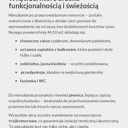
funkcjonalnością i świeżością
Mieszkanie po przeprowadzonym remoncie – zostało
wykończone z dbałością o detale i jest gotowe do
wprowadzenia się od zaraz, bez dodatkowych kosztów i prac.
Na jego powierzchnię 44,10 m2 składają się:
słoneczny salon
z pięknym, drewnianym parkietem,
ustawna sypialnia z balkonem
, która pomieści duże
łóżko i szafę
oddzielna, jasna kuchnia
– w pełni umeblowana,
przedpokoje
, idealne na wejściową garderobę
łazienka i WC
Do mieszkania przynależy również
piwnica
, będąca częścią
wspólną budynku – doskonała do przechowywania rowerów,
przetworów lub innych rzeczy sezonowych.
Wszystkie okna zostały wymienione na nowoczesne
trójkomorowe
, co gwarantuje izolację termiczną i akustyczną.
To mieszkanie jest nie tylko ciche, ale i ciepłe.