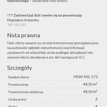
hipotecznego
– skutecznie i bez stresu!
????
Zadzwoń już dziś i umów się na prezentację:
Magdalena Kubieniec
787 215 291
Nota prawna
Opis oferty zawarty na stronie internetowej sporządzany jest
na podstawie oględzin nieruchomości oraz informacji
uzyskanych od właściciela, może podlegać aktualizacji i nie
stanowi oferty określonej w art. 66 i następnych K.C.
Szczegóły
PKW-MS-173
Symbol oferty
44,10 m²
Powierzchnia
44,10 m²
Powierzchnia użytkowa
2
Liczba pokoi
4
Piętro