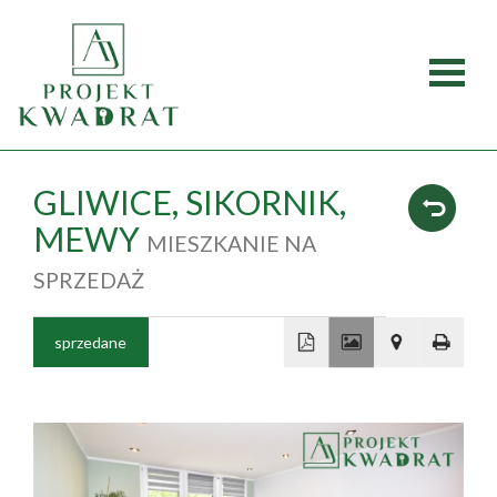
Strona
główna
Oferty
GLIWICE,
SIKORNIK,
MEWY
MIESZKANIE NA
Mieszka
SPRZEDAŻ
Domy
sprzedane
Dzialki
+
Lokale
−
Obiekty