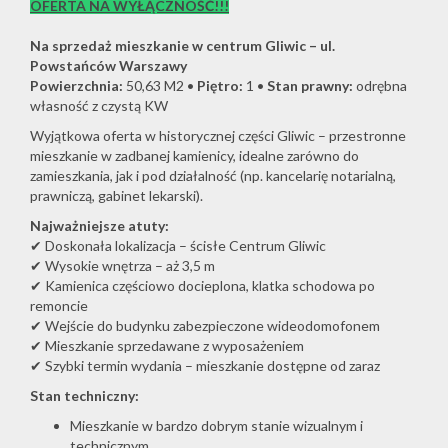
OFERTA NA WYŁĄCZNOŚĆ!!!
Na sprzedaż mieszkanie w centrum Gliwic – ul.
Powstańców Warszawy
Powierzchnia:
50,63 M2 •
Piętro:
1 •
Stan prawny:
odrębna
własność z czystą KW
Wyjątkowa oferta w historycznej części Gliwic – przestronne
mieszkanie w zadbanej kamienicy, idealne zarówno do
zamieszkania, jak i pod działalność (np. kancelarię notarialną,
prawniczą, gabinet lekarski).
Najważniejsze atuty:
✔ Doskonała lokalizacja – ścisłe Centrum Gliwic
✔ Wysokie wnętrza – aż 3,5 m
✔ Kamienica częściowo docieplona, klatka schodowa po
remoncie
✔ Wejście do budynku zabezpieczone wideodomofonem
✔ Mieszkanie sprzedawane z wyposażeniem
✔ Szybki termin wydania – mieszkanie dostępne od zaraz
Stan techniczny:
Mieszkanie w bardzo dobrym stanie wizualnym i
technicznym