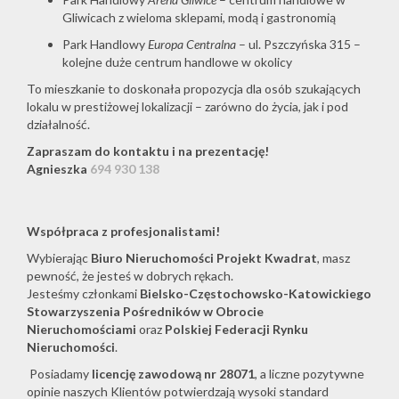
Gliwicach z wieloma sklepami, modą i gastronomią
Park Handlowy
Europa Centralna
– ul. Pszczyńska 315 –
kolejne duże centrum handlowe w okolicy
To mieszkanie to doskonała propozycja dla osób szukających
lokalu w prestiżowej lokalizacji – zarówno do życia, jak i pod
działalność.
Zapraszam do kontaktu i na prezentację!
Agnieszka
694 930 138
Współpraca z profesjonalistami!
Wybierając
Biuro Nieruchomości Projekt Kwadrat
, masz
pewność, że jesteś w dobrych rękach.
Jesteśmy członkami
Bielsko-Częstochowsko-Katowickiego
Stowarzyszenia Pośredników w Obrocie
Nieruchomościami
oraz
Polskiej Federacji Rynku
Nieruchomości
.
Posiadamy
licencję zawodową nr 28071
, a liczne pozytywne
opinie naszych Klientów potwierdzają wysoki standard