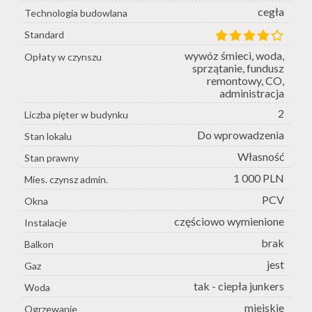
cegła
Technologia budowlana
Standard
wywóz śmieci, woda,
Opłaty w czynszu
sprzątanie, fundusz
remontowy, CO,
administracja
2
Liczba pięter w budynku
Do wprowadzenia
Stan lokalu
Własność
Stan prawny
1 000 PLN
Mies. czynsz admin.
PCV
Okna
częściowo wymienione
Instalacje
brak
Balkon
jest
Gaz
tak - ciepła junkers
Woda
miejskie
Ogrzewanie