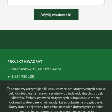
PROJEKT KWADRAT
ul. Mechaników 15, 44-109 Gliwice
+48 694 930 138
biuro@projektkwadrat.nieruchomosci.pl
Ta strona wykorzystuje pliki cookies w celach statystycznych oraz w
NIP: 969 167 28 00
celu dostosowania naszych serwisów do indywidualnych potrzeb
Godziny pracy 9:00-17:00
klientów. Zmiany ustawień dotyczących plików cookie można
dokonać w dowolnej chwili modyfikując ustawienia przeglądarki.
Korzystanie z tej strony bez zmian ustawień dotyczących cookies
oznacza, że będą one zapisane w pamięci urządzenia.