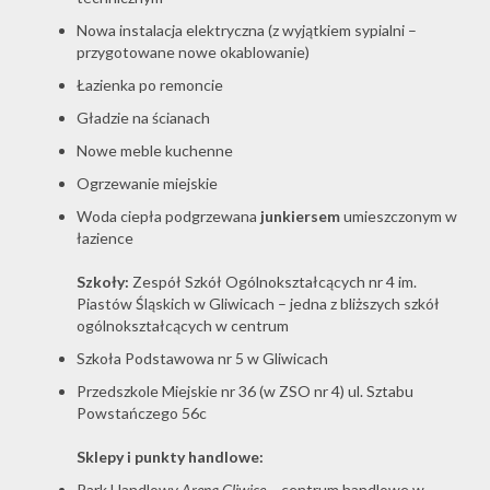
Nowa instalacja elektryczna (z wyjątkiem sypialni –
przygotowane nowe okablowanie)
Łazienka po remoncie
Gładzie na ścianach
Nowe meble kuchenne
Ogrzewanie miejskie
Woda ciepła podgrzewana
junkiersem
umieszczonym w
łazience
Szkoły:
Zespół Szkół Ogólnokształcących nr 4 im.
Piastów Śląskich w Gliwicach – jedna z bliższych szkół
ogólnokształcących w centrum
Szkoła Podstawowa nr 5 w Gliwicach
Przedszkole Miejskie nr 36 (w ZSO nr 4) ul. Sztabu
Powstańczego 56c
Sklepy i punkty handlowe:
Park Handlowy
Arena Gliwice
– centrum handlowe w