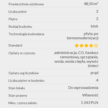
48,50 m²
Powierzchnia użytkowa
2
Liczba pokoi
2
Piętro
blok
Rodzaj budynku
płyta, po
Technologia budowlana
termomodernizacji
Standard
administracja, CO, fundusz
Opłaty w czynszu
remontowy, sprzątanie,
woda, woda ciepła, wywóz
śmieci
prąd
Opłaty wg liczników
4
Liczba pięter w budynku
Do wprowadzenia
Stan lokalu
Własność
Stan prawny
1 243 PLN
Mies. czynsz admin.