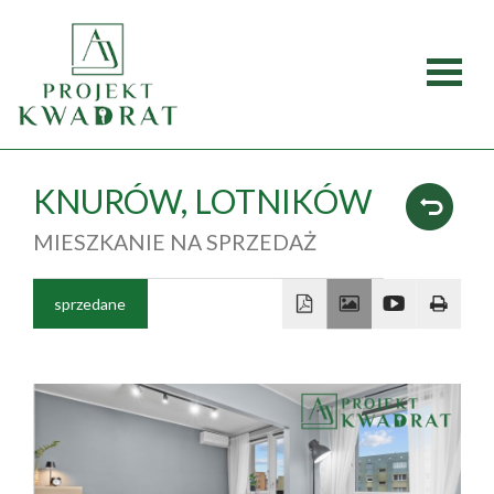
Strona
główna
Oferty
KNURÓW,
LOTNIKÓW
MIESZKANIE NA SPRZEDAŻ
Mieszka
Domy
sprzedane
Dzialki
Lokale
O