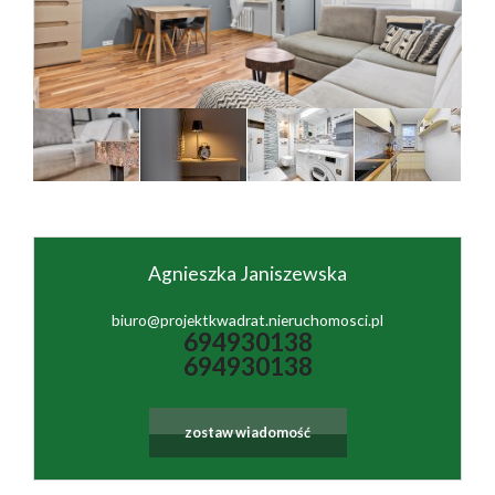
firmie
Współpr
Sprzedan
Kontakt
Agnieszka Janiszewska
biuro@projektkwadrat.nieruchomosci.pl
694930138
694930138
zostaw wiadomość