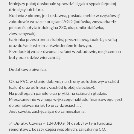
Mniejszy pokój doskonale sprawdzi się jako sypialnia/pokój
dziecięcy lub biuro.
Kuchnia z oknem, jest ustawna, posiada meble w częściowej
zabudowie wraz ze sprzętami AGD (lodówka, zmywarka-45,
piekarnik, płyta indukcyjna 230, okap, mikrofalówka,
zlewozmywak).
Łazienka przestronna z kabiną prysznicową, toaletą, szafką
oraz dużym lustrem z oświetleniem ledowym.
Przedpokój wraz z dwoma szafami w zabudowie, miejscem na
buty oraz odzież wierzchnią.
Dodatkowo piwnica.
Okna PVC w stanie dobrym, na strony południowy-wschód
(salon) oraz północny-zachód (pokój dziecięcy).
Na podłogach panele oraz płytki, na ścianach gładzie.
Mieszkanie nie wymaga większego nakładu finansowego, jest
do odmalowania jak to przy dzieciach... :)
Jest czyste, zachęcające do zamieszkania.
✅ Opłaty: Czynsz = 1243,40 zł (4 osoby) w tym fundusz
remontowy, koszty części wspólnych, zaliczka na CO,