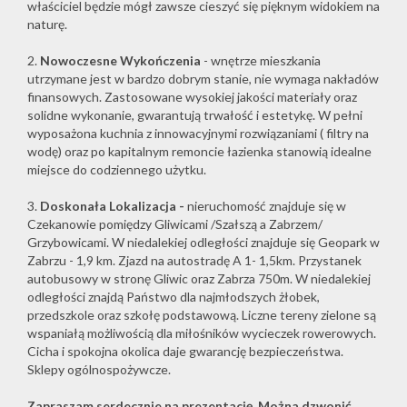
właściciel będzie mógł zawsze cieszyć się pięknym widokiem na
naturę.
2.
Nowoczesne Wykończenia
- wnętrze mieszkania
utrzymane jest w bardzo dobrym stanie, nie wymaga nakładów
finansowych. Zastosowane wysokiej jakości materiały oraz
solidne wykonanie, gwarantują trwałość i estetykę. W pełni
wyposażona kuchnia z innowacyjnymi rozwiązaniami ( filtry na
wodę) oraz po kapitalnym remoncie łazienka stanowią idealne
miejsce do codziennego użytku.
3.
Doskonała Lokalizacja -
nieruchomość znajduje się w
Czekanowie pomiędzy Gliwicami /Szałszą a Zabrzem/
Grzybowicami. W niedalekiej odległości znajduje się Geopark w
Zabrzu - 1,9 km. Zjazd na autostradę A 1- 1,5km. Przystanek
autobusowy w stronę Gliwic oraz Zabrza 750m. W niedalekiej
odległości znajdą Państwo dla najmłodszych żłobek,
przedszkole oraz szkołę podstawową. Liczne tereny zielone są
wspaniałą możliwością dla miłośników wycieczek rowerowych.
Cicha i spokojna okolica daje gwarancję bezpieczeństwa.
Sklepy ogólnospożywcze.
Zapraszam serdecznie na prezentację. Można dzwonić