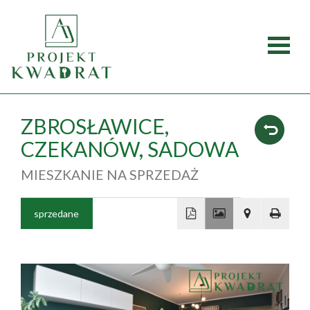
Strona
główna
Oferty
ZBROSŁAWICE,
CZEKANÓW,
SADOWA
Mieszka
MIESZKANIE NA SPRZEDAŻ
Domy
sprzedane
Dzialki
+
Lokale
−
Obiekty