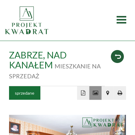
Strona
główna
Oferty
ZABRZE,
NAD
KANAŁEM
MIESZKANIE NA
Mieszka
SPRZEDAŻ
Domy
sprzedane
Dzialki
+
Lokale
−
Obiekty