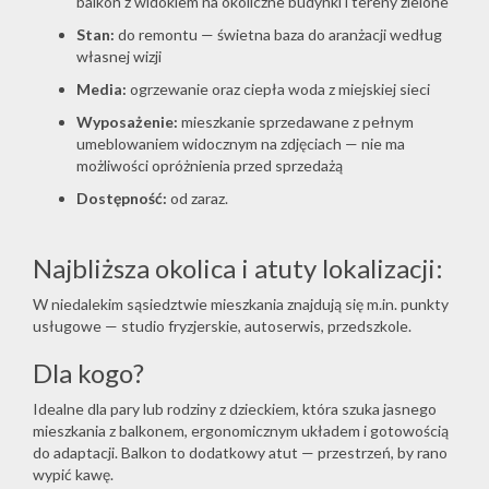
balkon z widokiem na okoliczne budynki i tereny zielone
Stan:
do remontu — świetna baza do aranżacji według
własnej wizji
Media:
ogrzewanie oraz ciepła woda z miejskiej sieci
Wyposażenie:
mieszkanie sprzedawane z pełnym
umeblowaniem widocznym na zdjęciach — nie ma
możliwości opróżnienia przed sprzedażą
Dostępność:
od zaraz.
Najbliższa okolica i atuty lokalizacji:
W niedalekim sąsiedztwie mieszkania znajdują się m.in. punkty
usługowe — studio fryzjerskie, autoserwis, przedszkole.
Dla kogo?
Idealne dla pary lub rodziny z dzieckiem, która szuka jasnego
mieszkania z balkonem, ergonomicznym układem i gotowością
do adaptacji. Balkon to dodatkowy atut — przestrzeń, by rano
wypić kawę.