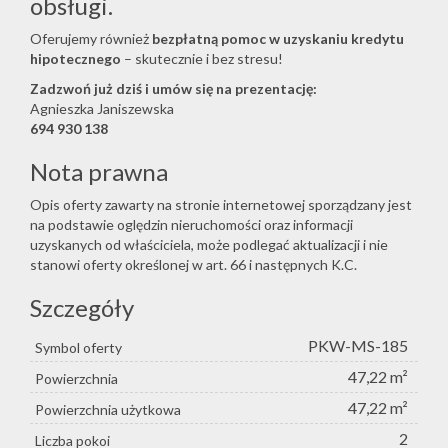
obsługi.
Oferujemy również
bezpłatną pomoc w uzyskaniu kredytu
hipotecznego
– skutecznie i bez stresu!
Zadzwoń już dziś i umów się na prezentację:
Agnieszka Janiszewska
694 930 138
Nota prawna
Opis oferty zawarty na stronie internetowej sporządzany jest
na podstawie oględzin nieruchomości oraz informacji
uzyskanych od właściciela, może podlegać aktualizacji i nie
stanowi oferty określonej w art. 66 i następnych K.C.
Szczegóły
PKW-MS-185
Symbol oferty
47,22 m²
Powierzchnia
47,22 m²
Powierzchnia użytkowa
2
Liczba pokoi