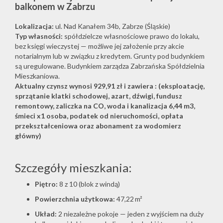
balkonem w Zabrzu
Lokalizacja:
ul. Nad Kanałem 34b, Zabrze (Śląskie)
Typ własności:
spółdzielcze własnościowe prawo do lokalu,
bez księgi wieczystej — możliwe jej założenie przy akcie
notarialnym lub w związku z kredytem. Grunty pod budynkiem
są uregulowane. Budynkiem zarządza Zabrzańska Spółdzielnia
Mieszkaniowa.
Aktualny czynsz wynosi 929,91 zł i zawiera : (eksploatację,
sprzątanie klatki schodowej, azart, dźwigi, fundusz
remontowy, zaliczka na CO, woda i kanalizacja 6,44 m3,
śmieci x1 osoba, podatek od nieruchomości, opłata
przekształceniowa oraz abonament za wodomierz
główny)
Szczegóły mieszkania:
Piętro:
8 z 10 (blok z windą)
Powierzchnia użytkowa:
47,22 m²
Układ:
2 niezależne pokoje — jeden z wyjściem na duży