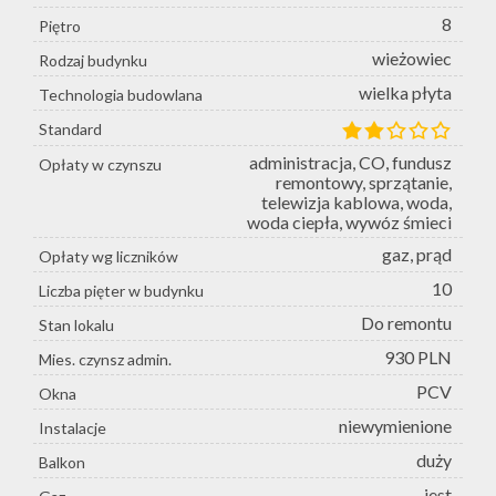
8
Piętro
wieżowiec
Rodzaj budynku
wielka płyta
Technologia budowlana
Standard
administracja, CO, fundusz
Opłaty w czynszu
remontowy, sprzątanie,
telewizja kablowa, woda,
woda ciepła, wywóz śmieci
gaz, prąd
Opłaty wg liczników
10
Liczba pięter w budynku
Do remontu
Stan lokalu
930 PLN
Mies. czynsz admin.
PCV
Okna
niewymienione
Instalacje
duży
Balkon
jest