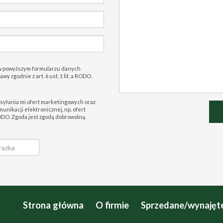
w powyższym formularzu danych
 zgodnie z art. 6 ust. 1 lit. a RODO.
syłania mi ofert marketingowych oraz
nikacji elektronicznej, np. ofert
 RODO. Zgoda jest zgodą dobrowolną.
Strona główna
O firmie
Sprzedane/wynajęt