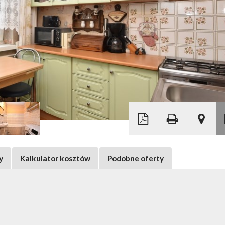
Leaflet
|
© MapTiler
©
OpenStreetMap
y
Kalkulator kosztów
Podobne oferty