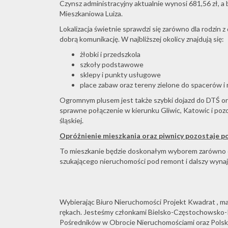
Czynsz administracyjny aktualnie wynosi 681,56 zł, a
Mieszkaniowa Luiza.
Lokalizacja świetnie sprawdzi się zarówno dla rodzin z 
dobrą komunikację. W najbliższej okolicy znajdują się:
żłobki i przedszkola
szkoły podstawowe
sklepy i punkty usługowe
place zabaw oraz tereny zielone do spacerów i 
Ogromnym plusem jest także szybki dojazd do DTŚ or
sprawne połączenie w kierunku Gliwic, Katowic i poz
śląskiej.
Opróżnienie mieszkania oraz piwnicy pozostaje p
To mieszkanie będzie doskonałym wyborem zarówno dla
szukającego nieruchomości pod remont i dalszy wyna
Wybierając Biuro Nieruchomości Projekt Kwadrat , m
rękach. Jesteśmy członkami Bielsko-Częstochowsko
Pośredników w Obrocie Nieruchomościami oraz Polski