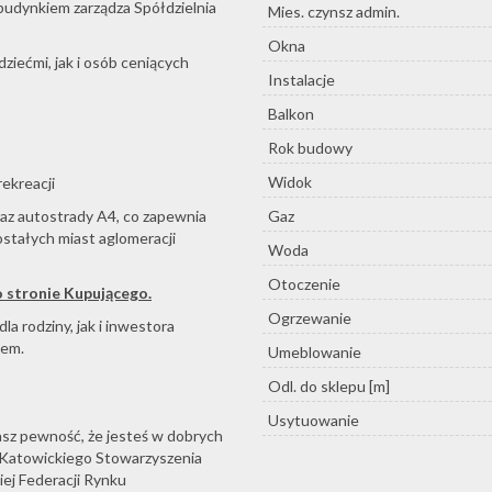
 budynkiem zarządza Spółdzielnia
Mies. czynsz admin.
Okna
dziećmi, jak i osób ceniących
Instalacje
Balkon
Rok budowy
Widok
rekreacji
Gaz
az autostrady A4, co zapewnia
ostałych miast aglomeracji
Woda
Otoczenie
o stronie Kupującego.
Ogrzewanie
 rodziny, jak i inwestora
jem.
Umeblowanie
Odl. do sklepu [m]
Usytuowanie
asz pewność, że jesteś w dobrych
-Katowickiego Stowarzyszenia
ej Federacji Rynku