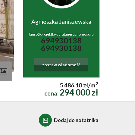
Agnieszka Janiszewska
biuro@projektkwadrat.nieruchomosci.pl
694930138
694930138
zostaw wiadomość
contributors
2
5 486,10 zł/m
294 000 zł
cena:
Dodaj do notatnika