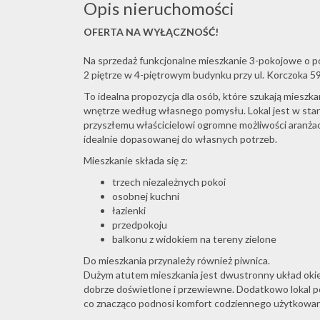
Opis nieruchomości
OFERTA NA WYŁĄCZNOŚĆ!
Na sprzedaż funkcjonalne mieszkanie 3-pokojowe o p
2 piętrze w 4-piętrowym budynku przy ul. Korczoka 59
To idealna propozycja dla osób, które szukają mieszka
wnętrze według własnego pomysłu. Lokal jest w stan
przyszłemu właścicielowi ogromne możliwości aranżac
idealnie dopasowanej do własnych potrzeb.
Mieszkanie składa się z:
trzech niezależnych pokoi
osobnej kuchni
łazienki
przedpokoju
balkonu z widokiem na tereny zielone
Do mieszkania przynależy również piwnica.
Dużym atutem mieszkania jest dwustronny układ okien
dobrze doświetlone i przewiewne. Dodatkowo lokal po
co znacząco podnosi komfort codziennego użytkowan