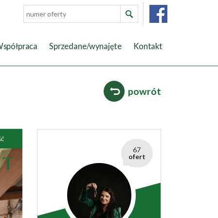
spółpraca
Sprzedane/wynajęte
Kontakt
powrót
ść
67
ofert