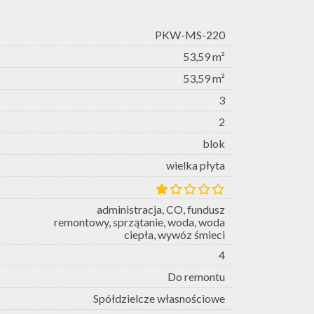
PKW-MS-220
53,59 m²
53,59 m²
3
2
blok
wielka płyta
administracja, CO, fundusz
remontowy, sprzątanie, woda, woda
ciepła, wywóz śmieci
4
Do remontu
Spółdzielcze własnościowe