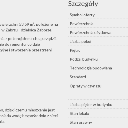
Szczegóły
Symbol oferty
Powierzchnia
owierzchni 53,59 m², położone na
 w Zabrzu - dzielnica Zaborze.
Powierzchnia użytkowa
nia z potencjałem i chcą urządzić
Liczba pokoi
ie do remontu, co daje
yjne i stworzenie przestrzeni
Piętro
Rodzaj budynku
Technologia budowlana
Standard
Opłaty w czynszu
Liczba pięter w budynku
, dzięki czemu mieszkanie jest
Stan lokalu
siada wodę bezpośrednio z sieci,
ia.
Stan prawny