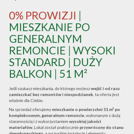
0% PROWIZJI
|
MIESZKANIE PO
GENERALNYM
REMONCIE | WYSOKI
STANDARD | DUŻY
BALKON | 51 M²
Jeśli szukasz mieszkania, do którego możesz
wejść i od razu
zamieszkać bez remontów i niespodzianek
, ta oferta jest
właśnie dla Ciebie.
Na sprzedaż oferujemy
mieszkanie o powierzchni 51 m² po
kompleksowym, generalnym remoncie
, wykonanym z dużą
starannością i z wykorzystaniem
wysokiej jakości
materiałów
. Lokal został praktycznie
przywrócony do stanu
deweloperskiego
, a wszystkie instalacje i elementy