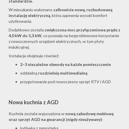
standardzie
.
W mieszkaniu wykonano
całkowicie nową, rozbudowaną
instalację elektryczną
, która zapewnia wysoki komfort
użytkowania.
Dodatkowo została
zwiększona moc przyłączeniowa prądu z
4,0 kW do 5,3 kW
, co pozwala na bezproblemowe korzystanie
z nowoczesnych urządzeń elektrycznych, w tym płyty
indukcyjnej.
Instalacja obejmuje również:
2–3 niezależne obwody na każde pomieszczenie
oddzielną
rozdzielnię multimedialną
przygotowanie pod nowoczesny sprzęt RTV i AGD
Nowa kuchnia z AGD
Kuchnia została wyposażona w
nową zabudowę meblową
oraz sprzęt AGD na gwarancji (nigdy nieużywany)
:
lodówka z zamrażarką