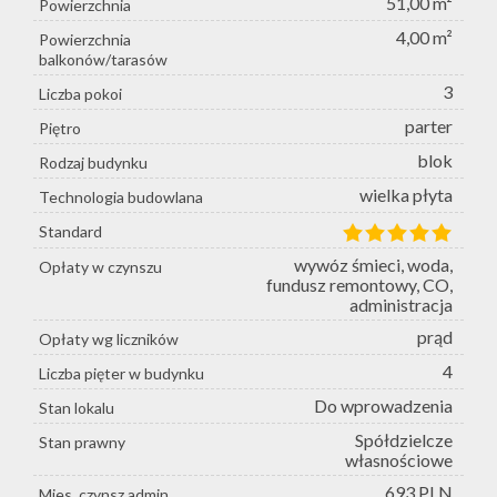
51,00 m²
Powierzchnia
4,00 m²
Powierzchnia
balkonów/tarasów
3
Liczba pokoi
parter
Piętro
blok
Rodzaj budynku
wielka płyta
Technologia budowlana
Standard
wywóz śmieci, woda,
Opłaty w czynszu
fundusz remontowy, CO,
administracja
prąd
Opłaty wg liczników
4
Liczba pięter w budynku
Do wprowadzenia
Stan lokalu
Spółdzielcze
Stan prawny
własnościowe
693 PLN
Mies. czynsz admin.