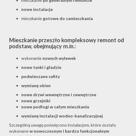
mieszkanie
po generalnym remoncie
nowe instalacje
mieszkanie
gotowe do zamieszkania
Mieszkanie przeszło
kompleksowy remont od
podstaw
, obejmujący m.in.:
wykonanie
nowych wylewek
nowe tynki i gładzie
podwieszane sufity
wymianę okien
nowe drzwi wewnętrzne i zewnętrzne
nowe grzejniki
nowe podłogi w całym mieszkaniu
wymianę instalacji wodno-kanalizacyjnej
Szczególną uwagę poświęcono instalacjom, które zostały
wykonane
w nowoczesnym i bardzo funkcjonalnym