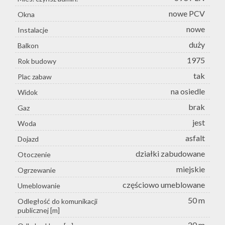
nowe PCV
Okna
nowe
Instalacje
duży
Balkon
1975
Rok budowy
tak
Plac zabaw
na osiedle
Widok
brak
Gaz
jest
Woda
asfalt
Dojazd
działki zabudowane
Otoczenie
miejskie
Ogrzewanie
częściowo umeblowane
Umeblowanie
50 m
Odległość do komunikacji
publicznej [m]
20 m