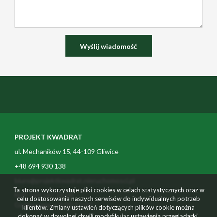
PROJEKT KWADRAT
ul. Mechaników 15, 44-109 Gliwice
+48 694 930 138
biuro@projektkwadrat.nieruchomosci.pl
Ta strona wykorzystuje pliki cookies w celach statystycznych oraz w
NIP: 969 167 28 00
celu dostosowania naszych serwisów do indywidualnych potrzeb
Godziny pracy 9:00-17:00
klientów. Zmiany ustawień dotyczących plików cookie można
dokonać w dowolnej chwili modyfikując ustawienia przeglądarki.