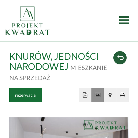
Strona
główna
Oferty
KNURÓW,
JEDNOŚCI
NARODOWEJ
MIESZKANIE
Mieszka
NA SPRZEDAŻ
Domy
rezerwacja
Dzialki
+
Lokale
−
Obiekty