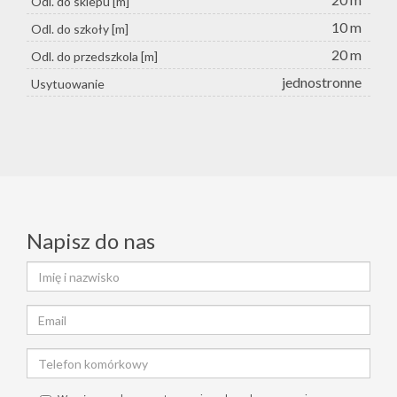
Odl. do sklepu [m]
10 m
Odl. do szkoły [m]
20 m
Odl. do przedszkola [m]
jednostronne
Usytuowanie
Napisz do nas